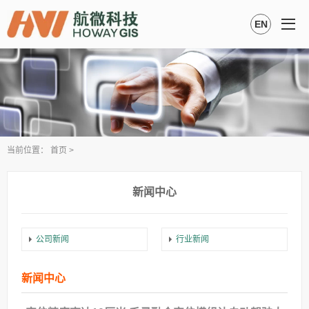
EN
当前位置：
首页
>
新闻中心
公司新闻
行业新闻
新闻中心