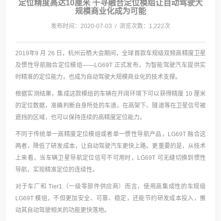
定位精度高达10厘米 千寻融合定位模组让自动驾驶大
规模商业化成为可能
发布时间：2020-07-03 / 浏览次数：1,222次
2019年9 月 26 日，杭州云栖大会期间，全球首款车规级双频高精度卫星
及惯性导航融合定位模组——LG69T 正式发布，为智能驾驶汽车提供实
时精准的定位能力，也成为自动驾驶大规模商业化的技术支撑。
根据实测结果，集成这款模组的车辆在开阔环境下可以获得精度 10 厘米
的定位数据，准确判断自身所处的车道，在高架下、隧道等在卫星信号被
遮挡的区域，也可以保持连续的高精度定位能力。
不同于传统单一高精度定位模组或者单一惯性导航产品，LG69T 融合这
两者，降低了研发成本，让自动驾驶汽车更快上路。更重要的是，从技术
上来看，当车辆卫星导航定位信号不可用时，LG69T 可无缝切换到惯性
导航，实现精准定位的连续性。
对于车厂和 Tier1（一级零部件供应商）而言，使用高集成性的车规级
LG69T 模组，不但更加安全、可靠、稳定，还能节约研发成本投入，推
动其自动驾驶相关的功能更快落地。